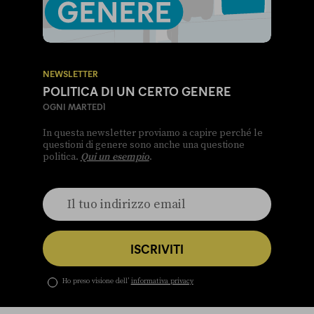
NEWSLETTER
POLITICA DI UN CERTO GENERE
OGNI MARTEDÌ
In questa newsletter proviamo a capire perché le
questioni di genere sono anche una questione
politica.
Qui un esempio
.
ISCRIVITI
Ho preso visione dell’
informativa privacy