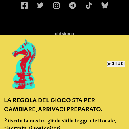
chi siamo
manifesto
redazione
progetti
lavora con noi
CHIUDI
contattaci
LA REGOLA DEL GIOCO STA PER
CAMBIARE, ARRIVACI PREPARATO.
È uscita la nostra guida sulla legge elettorale,
© Pagella Politica 2012 - 2026
riservata ai sostenitori.