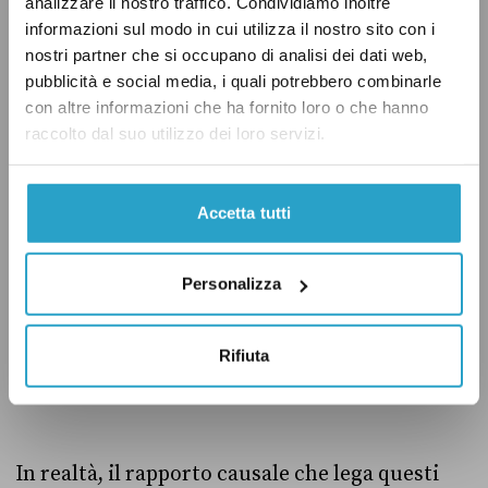
analizzare il nostro traffico. Condividiamo inoltre
del debito pubblico e i mutui.
informazioni sul modo in cui utilizza il nostro sito con i
nostri partner che si occupano di analisi dei dati web,
pubblicità e social media, i quali potrebbero combinarle
con altre informazioni che ha fornito loro o che hanno
Prendiamo per esempio in considerazione
lo
raccolto dal suo utilizzo dei loro servizi.
spread
, ossia la differenza tra il rendimento dei
buoni del tesoro poliennali italiani (Btp) con
scadenza a 10 anni e i corrispettivi Bund
Accetta tutti
tedeschi. È vero che all’aumentare dello spread
– indice di un potenziale aumento del debito
Personalizza
pubblico per l’aumento della spesa per
interessi sui titoli di Stato – aumenta anche il
Rifiuta
costo dei mutui?
In realtà, il rapporto causale che lega questi