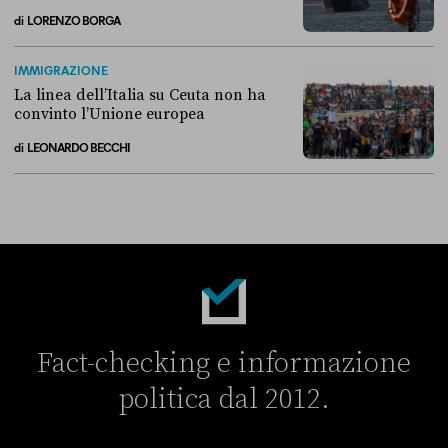
di
LORENZO BORGA
Perché non conviene spostare i migranti nei Paesi terzi
IMMIGRAZIONE
La linea dell’Italia su Ceuta non ha
convinto l’Unione europea
di
LEONARDO BECCHI
La linea dell’Italia su Ceuta non ha convinto l’Unione europea
Fact-checking e informazione
politica dal 2012.