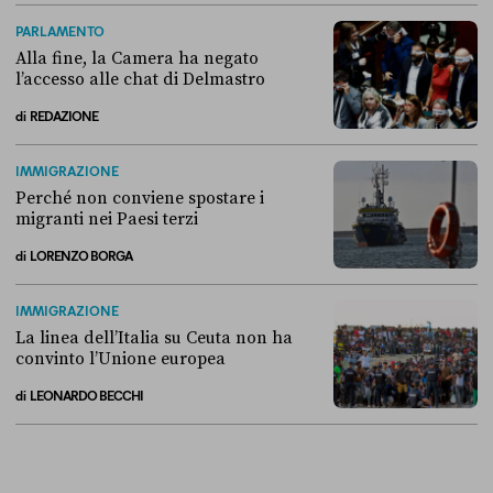
Come si è arrivati allo scontro tra Conte e la “Commissione Covid”
PARLAMENTO
Alla fine, la Camera ha negato
l’accesso alle chat di Delmastro
di
REDAZIONE
Alla fine, la Camera ha negato l’accesso alle chat di Delmastro
IMMIGRAZIONE
Perché non conviene spostare i
migranti nei Paesi terzi
di
LORENZO BORGA
Perché non conviene spostare i migranti nei Paesi terzi
IMMIGRAZIONE
La linea dell’Italia su Ceuta non ha
convinto l’Unione europea
di
LEONARDO BECCHI
La linea dell’Italia su Ceuta non ha convinto l’Unione europea