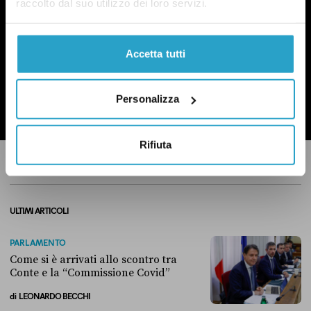
raccolto dal suo utilizzo dei loro servizi.
Accetta tutti
ISCRIVITI
Personalizza
Ho preso visione dell’
informativa privacy
Rifiuta
ULTIMI ARTICOLI
PARLAMENTO
Come si è arrivati allo scontro tra
Conte e la “Commissione Covid”
di
LEONARDO BECCHI