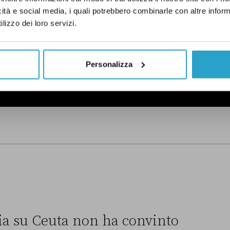
icità e social media, i quali potrebbero combinarle con altre inform
DI UN CERTO GENERE
lizzo dei loro servizi.
etter proviamo a capire perché le
enere sono anche una questione
Personalizza
 esempio
.
Ho preso visione
alia su Ceuta non ha convinto