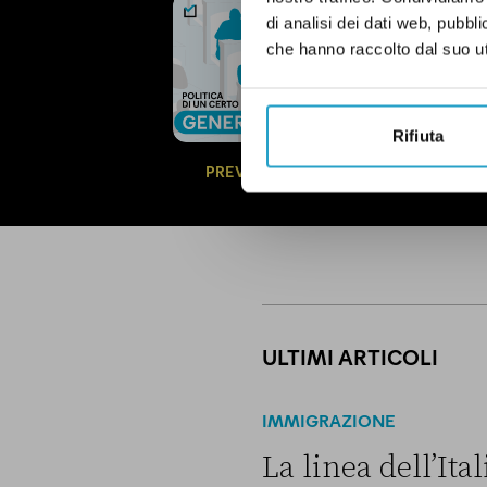
NEWSLETTER
di analisi dei dati web, pubbl
POLITICA 
che hanno raccolto dal suo uti
OGNI MARTEDÌ
In questa newsl
questioni di g
Rifiuta
politica.
Qui un
PREVIEW
ULTIMI ARTICOLI
IMMIGRAZIONE
La linea dell’It