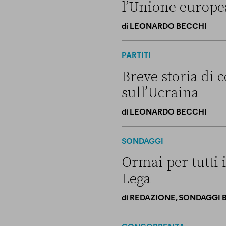
l’Unione europe
di
LEONARDO BECCHI
La linea dell’Italia su Ceut
PARTITI
Breve storia di c
sull’Ucraina
di
LEONARDO BECCHI
Breve storia di come il “camp
SONDAGGI
Ormai per tutti 
Lega
di
REDAZIONE, SONDAGGI 
Ormai per tutti i sondaggi V