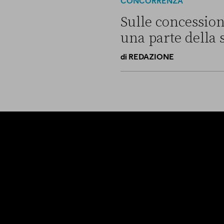
CONCORRENZA
Sulle concession
una parte della 
di
REDAZIONE
Sulle concessioni balneari V