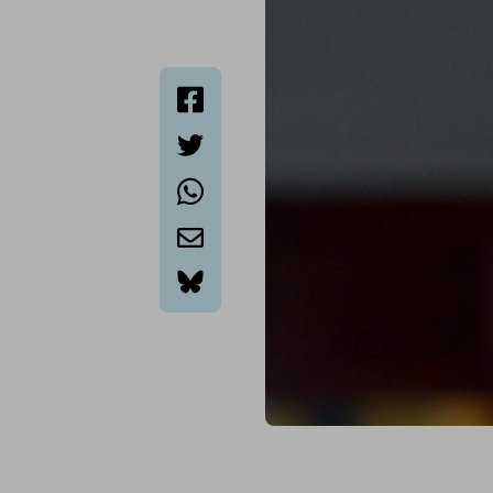
facebook
twitter
whatsapp
email
bluesky