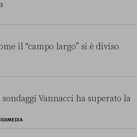
a
a non ha convinto l’Unione europea
ome il “campo largo” si è diviso
o largo” si è diviso sull’Ucraina
i sondaggi Vannacci ha superato la
BIDIMEDIA
annacci ha superato la Lega