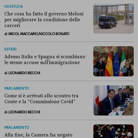
GIUSTIZIA
Che cosa ha fatto il governo Meloni
per migliorare la condizione delle
carceri
di
MICOL MACCARIO, NICCOLÒ BONATO
Che cosa ha fatto il governo Meloni per migliorare la condizione dell
ESTERI
Adesso Italia e Spagna si scambiano
le stesse accuse sull’immigrazione
di
LEONARDO BECCHI
Adesso Italia e Spagna si scambiano le stesse accuse sull’immigrazi
PARLAMENTO
Come si è arrivati allo scontro tra
Conte e la “Commissione Covid”
di
LEONARDO BECCHI
Come si è arrivati allo scontro tra Conte e la “Commissione Covid”
PARLAMENTO
Alla fine, la Camera ha negato