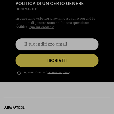
POLITICA DI UN CERTO GENERE
OGNI MARTEDÌ
In questa newsletter proviamo a capire perché le
questioni di genere sono anche una questione
politica.
Qui un esempio
.
ISCRIVITI
Ho preso visione dell’
informativa privacy
ULTIMI ARTICOLI