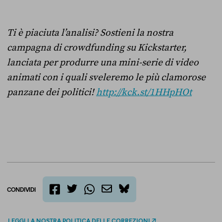
Ti è piaciuta l’analisi? Sostieni la nostra
campagna di crowdfunding su Kickstarter,
lanciata per produrre una mini-serie di video
animati con i quali sveleremo le più clamorose
panzane dei politici!
http://kck.st/1HHpHOt
CONDIVIDI
twitter
email
bluesky
facebook
whatsapp
LEGGI LA NOSTRA POLITICA DELLE CORREZIONI