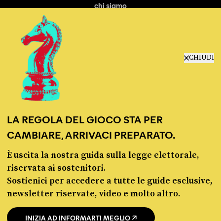
chi siamo
manifesto
redazione
progetti
lavora con noi
CHIUDI
contattaci
LA REGOLA DEL GIOCO STA PER
CAMBIARE, ARRIVACI PREPARATO.
È uscita la nostra guida sulla legge elettorale,
© Pagella Politica 2012 - 2026
riservata ai sostenitori.
Sostienici per accedere a tutte le guide esclusive,
Pagella Politica è una testata registrata presso il Tribunale di Milano, n. 55 del 8
newsletter riservate, video e molto altro.
marzo 2021. ISSN 2974-9387
INIZIA AD INFORMARTI MEGLIO
Privacy policy
Cookie policy