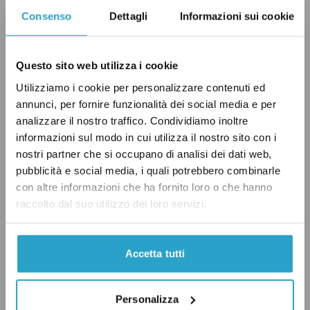
autorità. Vorrei rivedere la mia famiglia, è
Consenso
Dettagli
Informazioni sui cookie
molto triste non poter vedere la mia famiglia
da quattro anni, mia zia, mio nonna, mia
Questo sito web utilizza i cookie
nonno, è una delle cose che mi rende più
Utilizziamo i cookie per personalizzare contenuti ed
triste.”
annunci, per fornire funzionalità dei social media e per
analizzare il nostro traffico. Condividiamo inoltre
informazioni sul modo in cui utilizza il nostro sito con i
nostri partner che si occupano di analisi dei dati web,
MERKEL:
“Dobbiamo osservare il processo di
pubblicità e social media, i quali potrebbero combinarle
richiesta di asilo e capire le ragioni che
con altre informazioni che ha fornito loro o che hanno
spingono un individuo a fare domanda. Ciò che
raccolto dal suo utilizzo dei loro servizi.
dobbiamo cambiare – e ne ho già discusso con i
Bundeslaender – è che quando qualcuno ha
Accetta tutti
vissuto qui per quattro anni, non è possibile
dirgli: “Adesso hai imparato il tedesco, ti sei
Personalizza
integrato bene, ma ci siamo resi conto dopo