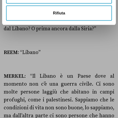
quattro anni che non hai diritto all’asilo”.
Dall’altro lato, però, bisogna anche dire che
Rifiuta
molte persone vengono – tu vieni direttamente
dal Libano? O prima ancora dalla Siria?”
REEM:
“Libano”
MERKEL:
“Il Libano è un Paese dove al
momento non c’è una guerra civile. Ci sono
molte persone laggiù che abitano in campi
profughi, come i palestinesi. Sappiamo che le
condizioni di vita non sono buone, lo sappiamo,
ma dall’altra parte ci sono persone che hanno