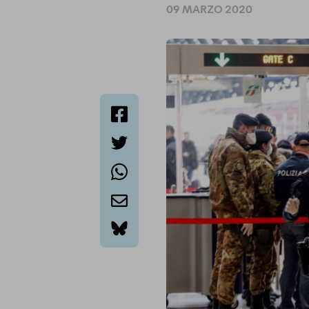
09 MARZO 2020
facebook
twitter
whatsapp
email
bluesky