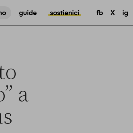
mo
guide
sostienici
fb
X
ig
to
o” a
us