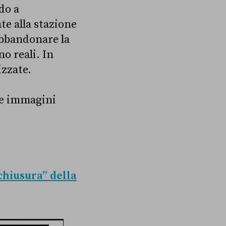
do a
te alla stazione
abbandonare la
o reali. In
izzate.
le immagini
chiusura” della