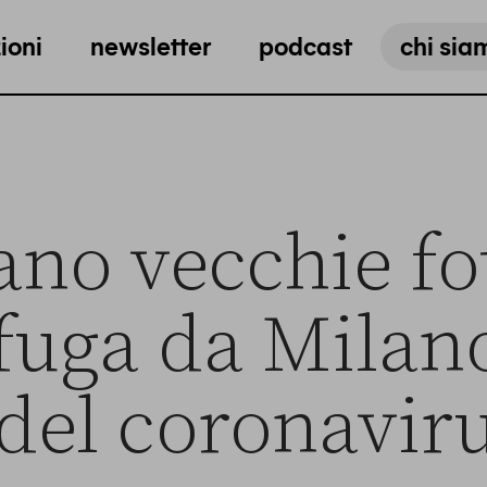
ioni
newsletter
podcast
chi sia
ano vecchie fo
“fuga da Milan
del coronavir