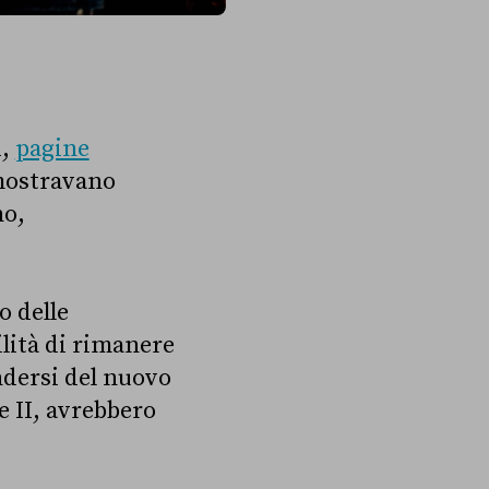
i,
pagine
mostravano
no,
o delle
ilità di rimanere
ndersi del nuovo
e II, avrebbero