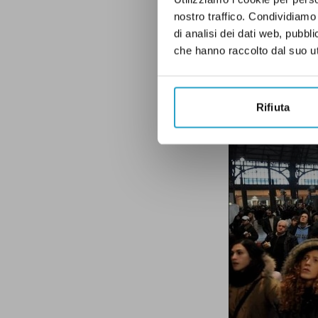
si può verificare
nostro traffico. Condividiamo 
di analisi dei dati web, pubbl
Per saperne di pi
che hanno raccolto dal suo uti
No, questa foto
Rifiuta