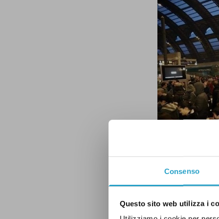
Consenso
L’immagine risal
Repubblica, most
Questo sito web utilizza i c
Utilizziamo i cookie per perso