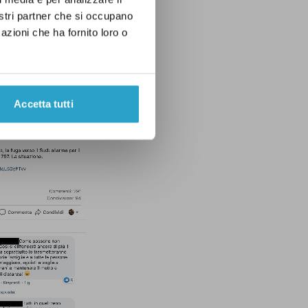
nostri partner che si occupano
azioni che ha fornito loro o
Accetta tutti