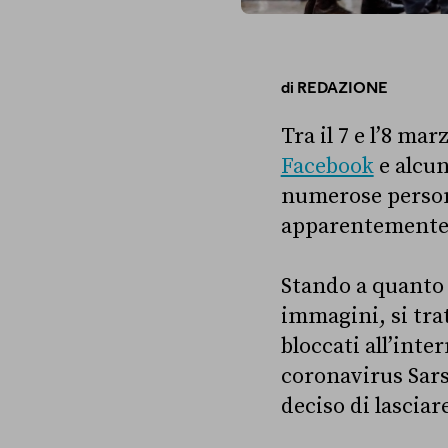
di
REDAZIONE
Tra il 7 e l’8 ma
Facebook
e alcu
numerose persone
apparentemente 
Stando a quanto 
immagini, si trat
bloccati all’int
coronavirus Sars
deciso di lasciar