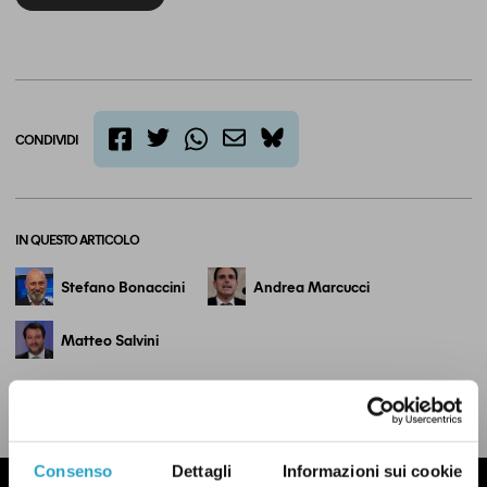
CONDIVIDI
twitter
email
bluesky
facebook
whatsapp
IN QUESTO ARTICOLO
Stefano Bonaccini
Andrea Marcucci
Matteo Salvini
LEGGI LA NOSTRA POLITICA DELLE CORREZIONI
Consenso
Dettagli
Informazioni sui cookie