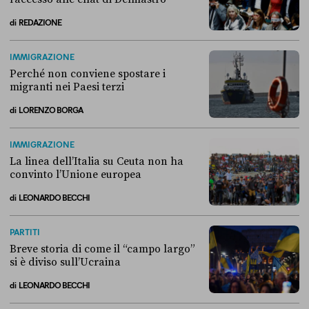
di
REDAZIONE
Alla fine, la Camera ha negato l’accesso alle chat di Delmastro
IMMIGRAZIONE
Perché non conviene spostare i
migranti nei Paesi terzi
di
LORENZO BORGA
Perché non conviene spostare i migranti nei Paesi terzi
IMMIGRAZIONE
La linea dell’Italia su Ceuta non ha
convinto l’Unione europea
di
LEONARDO BECCHI
La linea dell’Italia su Ceuta non ha convinto l’Unione europea
PARTITI
Breve storia di come il “campo largo”
si è diviso sull’Ucraina
di
LEONARDO BECCHI
Breve storia di come il “campo largo” si è diviso sull’Ucraina