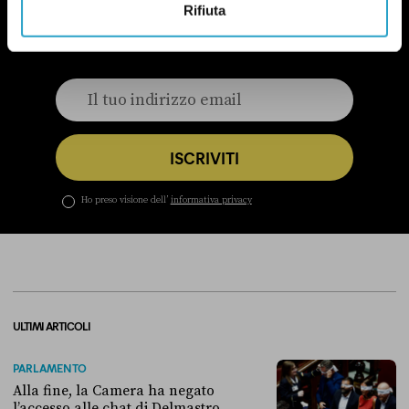
In questa newsletter proviamo a capire perché le
Rifiuta
questioni di genere sono anche una questione
politica.
Qui un esempio
.
ISCRIVITI
Ho preso visione dell’
informativa privacy
ULTIMI ARTICOLI
PARLAMENTO
Alla fine, la Camera ha negato
l’accesso alle chat di Delmastro