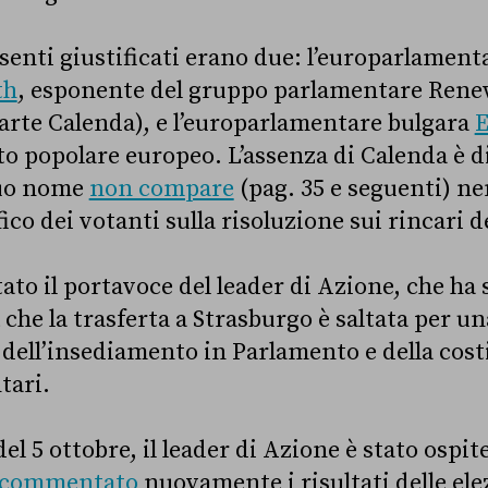
assenti giustificati erano due: l’europarlamen
th
, esponente del gruppo parlamentare Rene
 parte Calenda), e l’europarlamentare bulgara
to popolare europeo. L’assenza di Calenda è 
 suo nome
non compare
(pag. 35 e seguenti) 
fico dei votanti sulla risoluzione sui rincari d
to il portavoce del leader di Azione, che ha 
a
che la trasferta a Strasburgo è saltata per un
a dell’insediamento in Parlamento e della cost
tari.
el 5 ottobre, il leader di Azione è stato ospit
 commentato
nuovamente i risultati delle elez