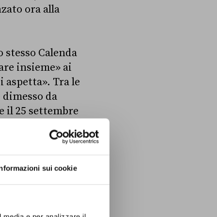
zato ora alla
lo stesso Calenda
are insieme» ai
i aspetta». Tra le
e dimesso da
e il 25 settembre
roparlamentare,
 perché c’è
ndi andrò. Dal 12
Informazioni sui cookie
il 5 ottobre, in
a
l’elenco dei
l media e per analizzare il