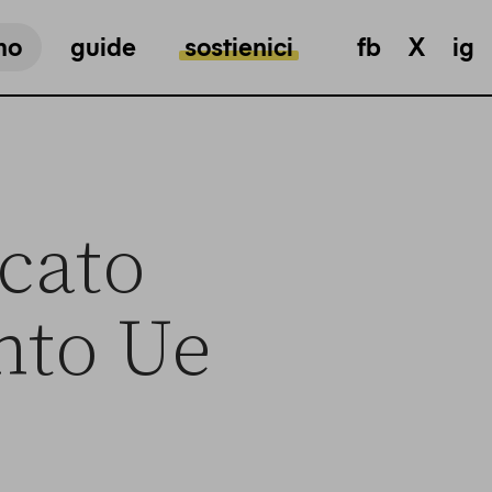
mo
guide
sostienici
fb
X
ig
icato
nto Ue