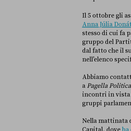
Il 5 ottobre gli 
Anna Júlia
Doná
stesso di cui fa
gruppo del Parti
dal fatto che il
nell’elenco speci
Abbiamo contatta
a
Pagella Politic
incontri in vist
gruppi parlamen
Nella mattinata d
Capital, dove
ha