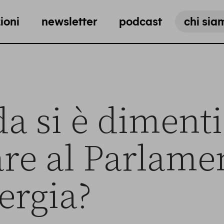
ioni
newsletter
podcast
chi sia
a si è diment
are al Parlame
nergia?