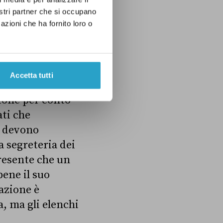
 stata criticata
,
nostri partner che si occupano
, che in campagna
azioni che ha fornito loro o
senti
Accetta tutti
per ragioni di
sione per conto
ti che
e devono
 segreteria dei
esente che un
bene il suo
azione è
a, ma gli elenchi