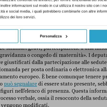
duta plenaria di quel giorno. Questa assenza
è
inoltre informazioni sul modo in cui utilizza il nostro sito con i 
al co-portavoce di Europa verde Angelo Bonelli
icità e social media, i quali potrebbero combinarle con altre inform
lizzo dei loro servizi.
contrato più volte con Calenda.
er di Azione non compare nemmeno tra gli as
Personalizza
ia coloro che
hanno motivato
la loro assenza «
nze familiari gravi, partecipazione a una mis
gravidanza o congedo di maternità». I deputa
e giustificati dalla partecipazione alle sedut
omanda per posta ordinaria o elettronica alla
rlamento europeo.
È bene comunque tenere pr
eo
può segnalare
di essere stato presente, seb
iguri nell’elenco di presenza. Questa inform
ocesso verbale, ossia il resoconto della sedut
 vengono modificati.