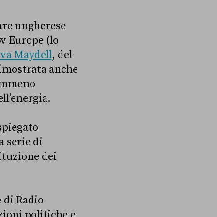
tare ungherese
w Europe (lo
Eva
Maydell
, del
dimostrata anche
nemmeno
ell’energia.
spiegato
a serie di
ituzione dei
e di Radio
ioni politiche e