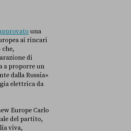
approvato
una
uropea ai rincari
– che,
iarazione di
 a proporre un
nte dalla Russia»
gia elettrica da
enew Europe Carlo
le del partito,
lia viva,