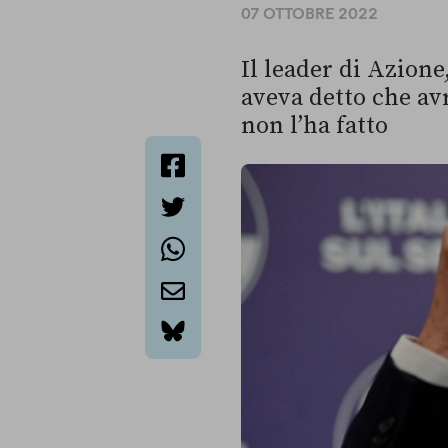
07 OTTOBRE 2022
Il leader di Azione
aveva detto che avr
non l’ha fatto
facebook
twitter
whatsapp
email
bluesky