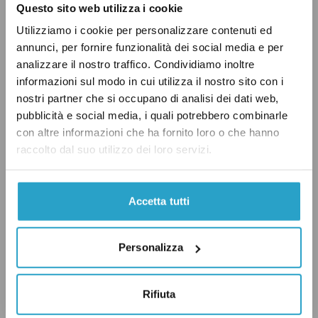
Questo sito web utilizza i cookie
Unite che si occupa di questioni di carattere
sanitario. L’Italia ha aderito nel 1947
Utilizziamo i cookie per personalizzare contenuti ed
annunci, per fornire funzionalità dei social media e per
condividendo, con gli altri Stati membri,
analizzare il nostro traffico. Condividiamo inoltre
l’
obiettivo
che punta al «raggiungimento, da
informazioni sul modo in cui utilizza il nostro sito con i
parte di tutte le popolazioni, del più alto livello
nostri partner che si occupano di analisi dei dati web,
possibile di salute».
pubblicità e social media, i quali potrebbero combinarle
con altre informazioni che ha fornito loro o che hanno
raccolto dal suo utilizzo dei loro servizi.
I dati sull’
incidenza del morbillo nei diversi
Paesi del mondo
mostrano come, nel periodo
Accetta tutti
compreso tra maggio 2017 e aprile 2018, l’Italia
si sia trovata tra i dieci Paesi al mondo dove la
Personalizza
malattia ha avuto l’incidenza più alta. La
precedono nazioni come l’India, l’Ucraina, la
Rifiuta
Nigeria, le Filippine, l’Indonesia, il Pakistan, la