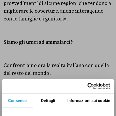
provvedimenti di alcune regioni che tendono a
migliorare le coperture, anche interagendo
con le famiglie e i genitori».
Siamo gli unici ad ammalarci?
Confrontiamo ora la realtà italiana con quella
del resto del mondo.
L’
Organizzazione Mondiale della Sanità (OMS)
,
Consenso
Dettagli
Informazioni sui cookie
conosciuta a livello internazionale come
World
Health Organization
, è l’agenzia delle Nazioni