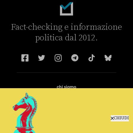
Fact-checking e informazione
politica dal 2012.
chi siamo
manifesto
redazione
progetti
lavora con noi
CHIUDI
contattaci