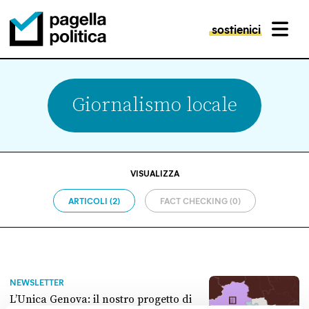
sostienici
MENU
Pagella Politica Logo
Giornalismo locale
VISUALIZZA
ARTICOLI (2)
FACT CHECKING (0)
NEWSLETTER
L’Unica Genova: il nostro progetto di