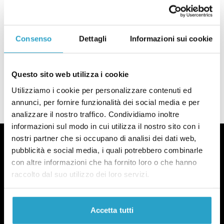
giornalismo locale si espande
di
REDAZIONE
L’Unica Genova: il nostro progetto di giornalismo locale si espande
Consenso
Dettagli
Informazioni sui cookie
GIORNALISMO LOCALE
Perché L’Unica
Questo sito web utilizza i cookie
di
REDAZIONE
Utilizziamo i cookie per personalizzare contenuti ed
Perché L’Unica
annunci, per fornire funzionalità dei social media e per
analizzare il nostro traffico. Condividiamo inoltre
informazioni sul modo in cui utilizza il nostro sito con i
nostri partner che si occupano di analisi dei dati web,
pubblicità e social media, i quali potrebbero combinarle
con altre informazioni che ha fornito loro o che hanno
raccolto dal suo utilizzo dei loro servizi.
Fact-checking e informazione
politica dal 2012.
Accetta tutti