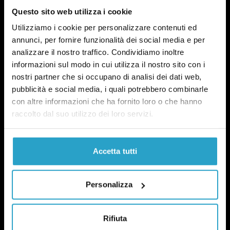
Questo sito web utilizza i cookie
Utilizziamo i cookie per personalizzare contenuti ed
annunci, per fornire funzionalità dei social media e per
analizzare il nostro traffico. Condividiamo inoltre
Fact-checking e informazione
informazioni sul modo in cui utilizza il nostro sito con i
politica dal 2012.
nostri partner che si occupano di analisi dei dati web,
pubblicità e social media, i quali potrebbero combinarle
con altre informazioni che ha fornito loro o che hanno
raccolto dal suo utilizzo dei loro servizi.
Accetta tutti
chi siamo
manifesto
Personalizza
redazione
progetti
lavora con noi
Rifiuta
contattaci