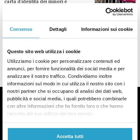
carta d’identità dei minori è
discriminatoria, secondo la
Cassazione
di
REDAZIONE
Consenso
Dettagli
Informazioni sui cookie
La dicitura “padre” e “madre” sulla carta d’identità dei minori è disc
ECONOMIA
Come chiedere il bonus “Natale” del
governo da 100 euro
Questo sito web utilizza i cookie
Utilizziamo i cookie per personalizzare contenuti ed
di
REDAZIONE
annunci, per fornire funzionalità dei social media e per
Come chiedere il bonus “Natale” del governo da 100 euro
analizzare il nostro traffico. Condividiamo inoltre
informazioni sul modo in cui utilizza il nostro sito con i
nostri partner che si occupano di analisi dei dati web,
pubblicità e social media, i quali potrebbero combinarle
con altre informazioni che ha fornito loro o che hanno
raccolto dal suo utilizzo dei loro servizi.
Fact-checking e informazione
politica dal 2012.
Accetta tutti