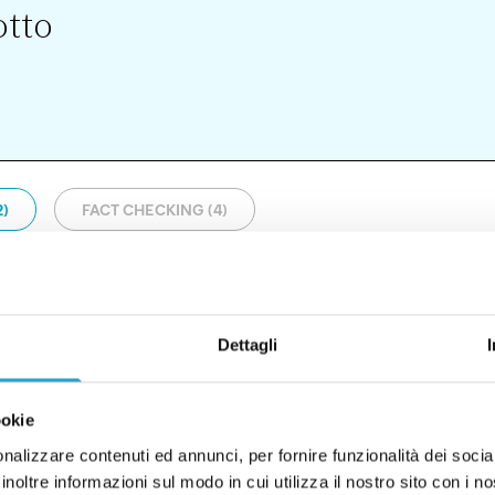
otto
2)
FACT CHECKING (4)
Dettagli
l’inflazione sono corretti
ookie
nalizzare contenuti ed annunci, per fornire funzionalità dei socia
inoltre informazioni sul modo in cui utilizza il nostro sito con i 