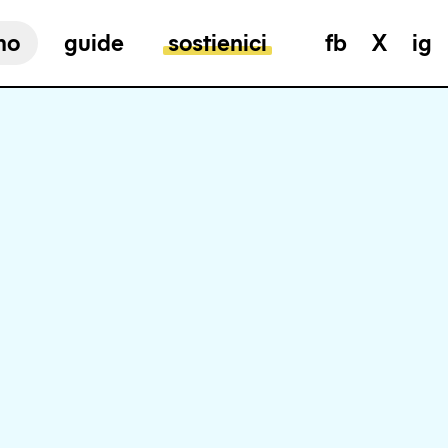
mo
guide
sostienici
fb
X
ig