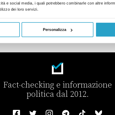
sono corretti
icità e social media, i quali potrebbero combinarle con altre inform
lizzo dei loro servizi.
rà in Senato il 13 luglio
Personalizza
l 13 luglio
Fact-checking e informazione
politica dal 2012.