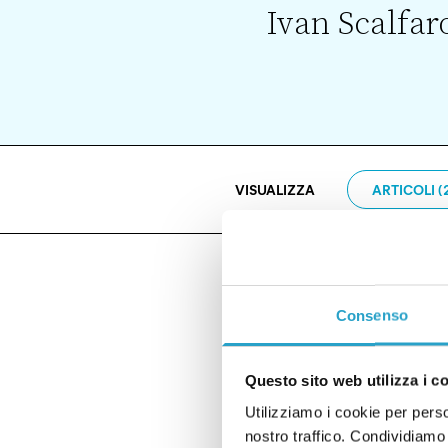
Ivan Scalfar
VISUALIZZA
ARTICOLI (
Consenso
ECONOMIA
I dati di Urso sul
Questo sito web utilizza i c
di
MASSIMO TADDEI
Utilizziamo i cookie per perso
nostro traffico. Condividiamo 