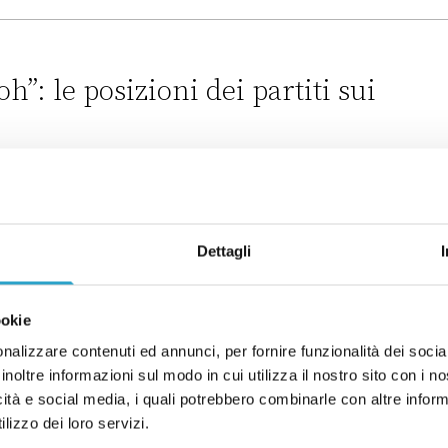
Grillo sulle brigate di cittadinanza è vecchia
h”: le posizioni dei partiti sui
ioni dei partiti sui referendum
Dettagli
rillo nel nuovo M5s di Conte?
ookie
ovo M5s di Conte?
nalizzare contenuti ed annunci, per fornire funzionalità dei socia
inoltre informazioni sul modo in cui utilizza il nostro sito con i 
la faticosa rifondazione del M5s
icità e social media, i quali potrebbero combinarle con altre inform
lizzo dei loro servizi.