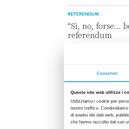
Conte ha ragione: la frase di 
REFERENDUM
“Sì, no, forse… bo
referendum
di
REDAZIONE
“Sì, no, forse… boh”: le posiz
MOVIMENTO 5 STELLE
Che ruolo avrà G
Consenso
di
REDAZIONE
Questo sito web utilizza i c
Che ruolo avrà Grillo nel nu
Utilizziamo i cookie per perso
MOVIMENTO 5 STELLE
nostro traffico. Condividiamo 
Addio Rousseau: 
di analisi dei dati web, pubbl
che hanno raccolto dal suo uti