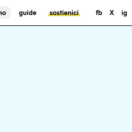
mo
guide
sostienici
fb
X
ig