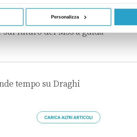
rifondazione del M5s
Personalizza
sul futuro del M5s a guida
el M5s a guida Giuseppe Conte
ende tempo su Draghi
u Draghi
CARICA ALTRI ARTICOLI