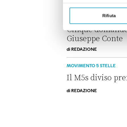
di
REDAZIONE
Addio Rousseau: la faticosa 
Rifiuta
MOVIMENTO 5 STELLE
Cinque domande 
Giuseppe Conte
di
REDAZIONE
Cinque domande sul futuro d
MOVIMENTO 5 STELLE
Il M5s diviso pr
di
REDAZIONE
Il M5s diviso prende tempo s