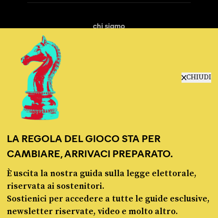
chi siamo
manifesto
redazione
progetti
lavora con noi
CHIUDI
contattaci
LA REGOLA DEL GIOCO STA PER
CAMBIARE, ARRIVACI PREPARATO.
È uscita la nostra guida sulla legge elettorale,
© Pagella Politica 2012 - 2026
riservata ai sostenitori.
Sostienici per accedere a tutte le guide esclusive,
Pagella Politica è una testata registrata presso il Tribunale di Milano, n. 55 del 8
newsletter riservate, video e molto altro.
marzo 2021. ISSN 2974-9387