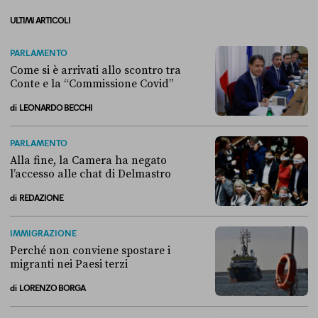
ULTIMI ARTICOLI
PARLAMENTO
Come si è arrivati allo scontro tra
Conte e la “Commissione Covid”
di
LEONARDO BECCHI
Come si è arrivati allo scontro tra Conte e la “Commissione Covid”
PARLAMENTO
Alla fine, la Camera ha negato
l’accesso alle chat di Delmastro
di
REDAZIONE
Alla fine, la Camera ha negato l’accesso alle chat di Delmastro
IMMIGRAZIONE
Perché non conviene spostare i
migranti nei Paesi terzi
di
LORENZO BORGA
Perché non conviene spostare i migranti nei Paesi terzi