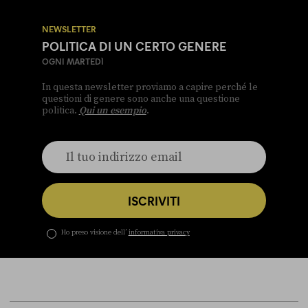
NEWSLETTER
POLITICA DI UN CERTO GENERE
OGNI MARTEDÌ
In questa newsletter proviamo a capire perché le
questioni di genere sono anche una questione
politica.
Qui un esempio
.
ISCRIVITI
Ho preso visione dell’
informativa privacy