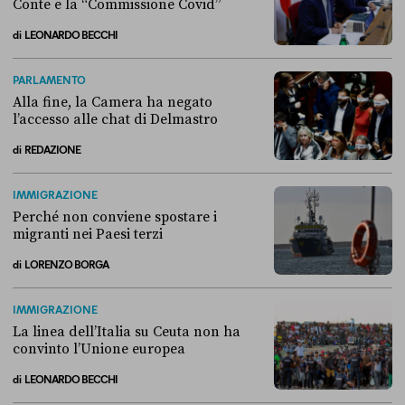
Conte e la “Commissione Covid”
di
LEONARDO BECCHI
Come si è arrivati allo scontro tra Conte e la “Commissione Covid”
PARLAMENTO
Alla fine, la Camera ha negato
l’accesso alle chat di Delmastro
di
REDAZIONE
Alla fine, la Camera ha negato l’accesso alle chat di Delmastro
IMMIGRAZIONE
Perché non conviene spostare i
migranti nei Paesi terzi
di
LORENZO BORGA
Perché non conviene spostare i migranti nei Paesi terzi
IMMIGRAZIONE
La linea dell’Italia su Ceuta non ha
convinto l’Unione europea
di
LEONARDO BECCHI