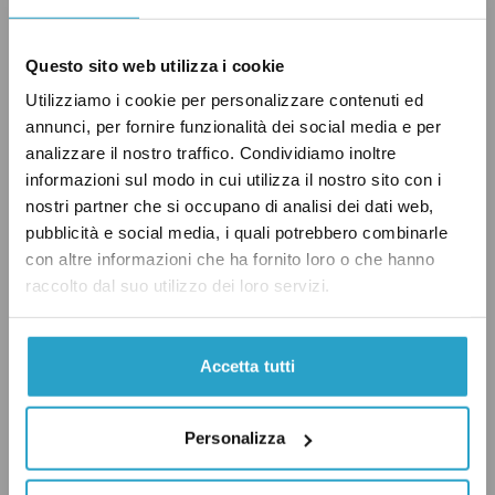
Il presidente della Repubblica Sergio
Questo sito web utilizza i cookie
Mattarella ha conferito l’incarico di presidente
Utilizziamo i cookie per personalizzare contenuti ed
del Consiglio a Mario Draghi. Lo ha annunciato
annunci, per fornire funzionalità dei social media e per
analizzare il nostro traffico. Condividiamo inoltre
il segretario generale del Quirinale Ugo
informazioni sul modo in cui utilizza il nostro sito con i
Zampetti. Draghi ha accettato con riserva. Si
nostri partner che si occupano di analisi dei dati web,
tratta di una formula di rito. Significa che il
pubblicità e social media, i quali potrebbero combinarle
premier incaricato svolgerà un breve giro di
con altre informazioni che ha fornito loro o che hanno
raccolto dal suo utilizzo dei loro servizi.
consultazioni tra le forze politiche in
Parlamento prima di tornare al Quirinale per
“sciogliere la riserva” con una risposta
Accetta tutti
definitiva, positiva o negativa. Il colloquio fra
Draghi e Mattarella è durato più di un’ora. Il
Personalizza
presidente incaricato parlerà a breve.