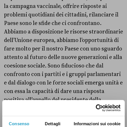
la campagna vaccinale, offrire risposte ai
problemi quotidiani dei cittadini, rilanciare il
Paese sono le sfide che ci confrontano.
Abbiamo a disposizione le risorse straordinarie
dell’Unione europea, abbiamo l’opportunità di
fare molto per il nostro Paese con uno sguardo
attento al futuro delle nuove generazioni e alla
coesione sociale. Sono fiducioso che dal
confronto con i partiti e i gruppi parlamentari
e dal dialogo con le forze sociali emerga unità e
con essa la capacità di dare una risposta
positiva all’appello del presidente della
Repubblica».
Consenso
Dettagli
Informazioni sui cookie
Ore 13:15 – Incarico a Mario Draghi