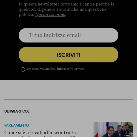
In questa newsletter proviamo a capire perché le
questioni di genere sono anche una questione
politica.
Qui un esempio
.
ISCRIVITI
Ho preso visione dell’
informativa privacy
ULTIMI ARTICOLI
PARLAMENTO
Come si è arrivati allo scontro tra