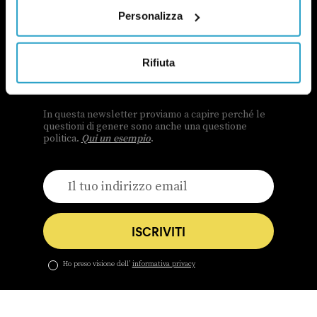
Personalizza
NEWSLETTER
Rifiuta
POLITICA DI UN CERTO GENERE
OGNI MARTEDÌ
In questa newsletter proviamo a capire perché le
questioni di genere sono anche una questione
politica.
Qui un esempio
.
ISCRIVITI
Ho preso visione dell’
informativa privacy