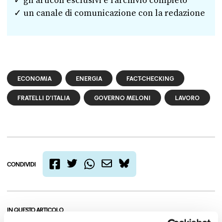
✓ gli articoli esclusivi e l’archivio completo
✓ un canale di comunicazione con la redazione
ECONOMIA
ENERGIA
FACT-CHECKING
FRATELLI D'ITALIA
GOVERNO MELONI
LAVORO
CONDIVIDI
twitter
email
bluesky
facebook
whatsapp
IN QUESTO ARTICOLO