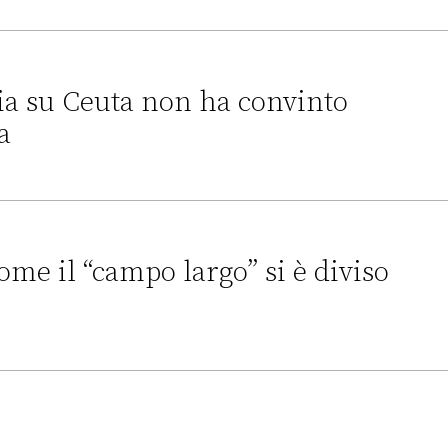
 i migranti nei Paesi terzi
alia su Ceuta non ha convinto
a
a non ha convinto l’Unione europea
ome il “campo largo” si è diviso
o largo” si è diviso sull’Ucraina