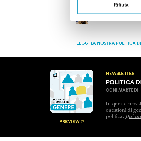
IN QUESTO ARTICOL
Rifiuta
Giorgia Meloni
LEGGI LA NOSTRA POLITICA D
NEWSLETTER
POLITICA 
OGNI MARTEDÌ
In questa newsl
questioni di g
politica.
Qui un
PREVIEW