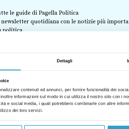
tte le guide di Pagella Politica
 newsletter quotidiana con le notizie più importa
a politica
i articoli esclusivi e l’archivio completo
 canale di comunicazione con la redazione
Dettagli
ookie
nalizzare contenuti ed annunci, per fornire funzionalità dei socia
O MELONI
GUERRA HAMAS-ISRAELE
ISRAELE
inoltre informazioni sul modo in cui utilizza il nostro sito con i 
icità e social media, i quali potrebbero combinarle con altre inform
lizzo dei loro servizi.