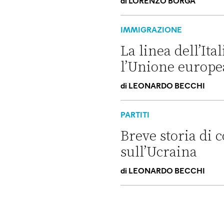
di
LORENZO BORGA
Perché non conviene spostare
IMMIGRAZIONE
La linea dell’It
l’Unione europe
di
LEONARDO BECCHI
La linea dell’Italia su Ceut
PARTITI
Breve storia di c
sull’Ucraina
di
LEONARDO BECCHI
Breve storia di come il “camp