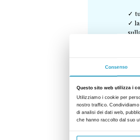
✓ tu
✓ la
sull
✓ gl
✓ un
Consenso
Questo sito web utilizza i c
Utilizziamo i cookie per perso
GIUSTIZIA
GOVERN
nostro traffico. Condividiamo 
di analisi dei dati web, pubbl
che hanno raccolto dal suo uti