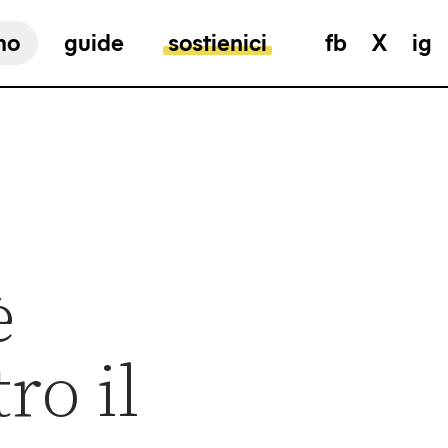
mo
guide
sostienici
fb
X
ig
è
ro il