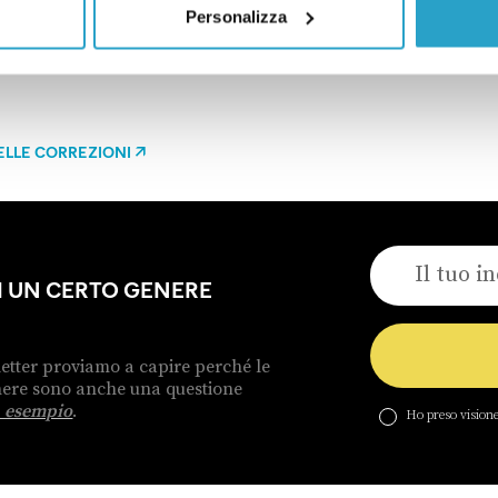
O
Personalizza
ELLE CORREZIONI
DI UN CERTO GENERE
etter proviamo a capire perché le
enere sono anche una questione
 esempio
.
Ho preso visione