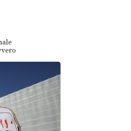
nale
vvero