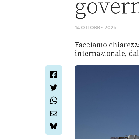
gover
14 OTTOBRE 2025
Facciamo chiarezza
internazionale, da
facebook
twitter
whatsapp
email
bluesky