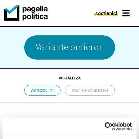
sostienici
MENU
Pagella Politica Logo
Variante omicron
VISUALIZZA
ARTICOLI (1)
FACT CHECKING (0)
COVID-19
Nel 2021 sono morte 63 mila persone