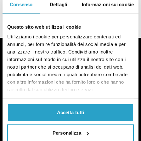
in più rispetto alle attese
Consenso
Dettagli
Informazioni sui cookie
di
LORENZO RUFFINO
Nel 2021 sono morte 63 mila persone in più rispetto alle attese
Questo sito web utilizza i cookie
Utilizziamo i cookie per personalizzare contenuti ed
annunci, per fornire funzionalità dei social media e per
analizzare il nostro traffico. Condividiamo inoltre
informazioni sul modo in cui utilizza il nostro sito con i
nostri partner che si occupano di analisi dei dati web,
Fact-checking e informazione
pubblicità e social media, i quali potrebbero combinarle
con altre informazioni che ha fornito loro o che hanno
politica dal 2012.
raccolto dal suo utilizzo dei loro servizi.
Accetta tutti
Personalizza
chi siamo