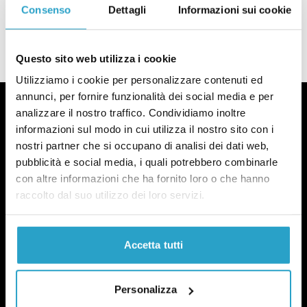
all’Italia, oppure no
Consenso
Dettagli
Informazioni sui cookie
di
REDAZIONE
I 5 miliardi che la Chiesa deve all’Italia, oppure no
Questo sito web utilizza i cookie
Utilizziamo i cookie per personalizzare contenuti ed
annunci, per fornire funzionalità dei social media e per
analizzare il nostro traffico. Condividiamo inoltre
informazioni sul modo in cui utilizza il nostro sito con i
nostri partner che si occupano di analisi dei dati web,
Fact-checking e informazione
pubblicità e social media, i quali potrebbero combinarle
con altre informazioni che ha fornito loro o che hanno
politica dal 2012.
raccolto dal suo utilizzo dei loro servizi.
Accetta tutti
Personalizza
chi siamo