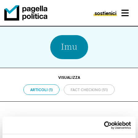
sostienici
MENU
Pagella Politica Logo
Imu
VISUALIZZA
ARTICOLI (1)
FACT CHECKING (51)
FISCO
I 5 miliardi che la Chiesa deve