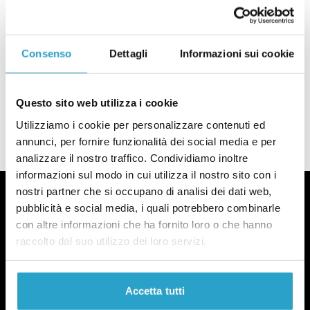
dopo la confusione fatta dal governo
di
REDAZIONE
Scuola e Dad: quali sono le regole dopo la confusione fatta dal gove
Consenso
Dettagli
Informazioni sui cookie
SCUOLA
Davvero «200 mila» studenti hanno
abbandonato la scuola per la Dad?
Questo sito web utilizza i cookie
di
REDAZIONE
Utilizziamo i cookie per personalizzare contenuti ed
Davvero «200 mila» studenti hanno abbandonato la scuola per la Da
annunci, per fornire funzionalità dei social media e per
analizzare il nostro traffico. Condividiamo inoltre
informazioni sul modo in cui utilizza il nostro sito con i
nostri partner che si occupano di analisi dei dati web,
pubblicità e social media, i quali potrebbero combinarle
con altre informazioni che ha fornito loro o che hanno
raccolto dal suo utilizzo dei loro servizi.
Fact-checking e informazione
politica dal 2012.
Accetta tutti