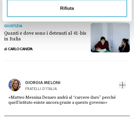
Rifiuta
PER APPROFONDIRE
GIUSTIZIA
Quanti e dove sono i detenuti al 41-bis
in Italia
di
CARLO CANEPA
Quanti e dove sono i detenuti al 41-bis in Italia
GIORGIA MELONI
FRATELLI D'ITALIA
«Matteo Messina Denaro andrà al “carcere duro” perché
quell’istituto esiste ancora grazie a questo governo»
FONTE
DATA
Quarta repubblica – Rete 4
16 GENNAIO 2023