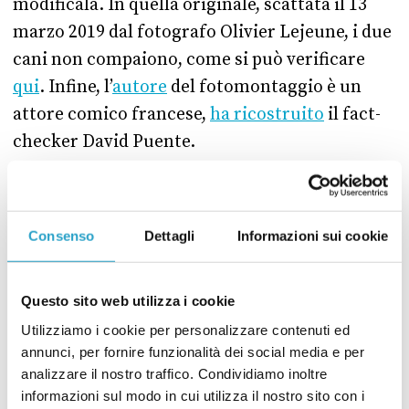
modificala. In quella originale, scattata il 13
marzo 2019 dal fotografo Olivier Lejeune, i due
cani non compaiono, come si può verificare
qui
. Infine, l’
autore
del fotomontaggio è un
attore comico francese,
ha ricostruito
il fact-
checker David Puente.
Consenso
Dettagli
Informazioni sui cookie
Questo sito web utilizza i cookie
CONDIVIDI
Utilizziamo i cookie per personalizzare contenuti ed
twitter
email
bluesky
facebook
whatsapp
annunci, per fornire funzionalità dei social media e per
analizzare il nostro traffico. Condividiamo inoltre
informazioni sul modo in cui utilizza il nostro sito con i
ULTIME BUFALE