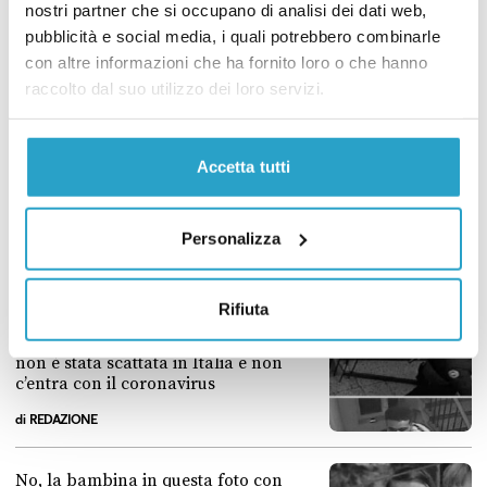
nostri partner che si occupano di analisi dei dati web,
pubblicità e social media, i quali potrebbero combinarle
No, l’Ansa non ha pubblicato la
con altre informazioni che ha fornito loro o che hanno
notizia di una task force per
raccolto dal suo utilizzo dei loro servizi.
l’emergenza coronavirus guidata da
Mario Draghi
di
REDAZIONE
Accetta tutti
No, l’Ansa non ha pubblicato la notizia di una task force per l’emerg
No, il Der Spiegel non ha pubblicato
una vignetta con Salvini appeso a
Personalizza
testa in giù
di
REDAZIONE
Rifiuta
No, il Der Spiegel non ha pubblicato una vignetta con Salvini appeso a
La foto di due ‘sospetti’ in un palazzo
non è stata scattata in Italia e non
c’entra con il coronavirus
di
REDAZIONE
La foto di due ‘sospetti’ in un palazzo non è stata scattata in Italia e n
No, la bambina in questa foto con