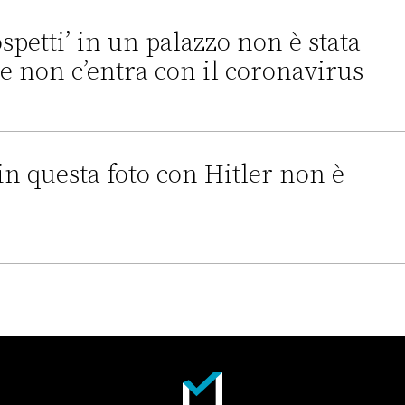
blicato una vignetta con Salvini appeso a testa in giù
ospetti’ in un palazzo non è stata
a e non c’entra con il coronavirus
n palazzo non è stata scattata in Italia e non c’entra con il cor
n questa foto con Hitler non è
to con Hitler non è Angela Merkel