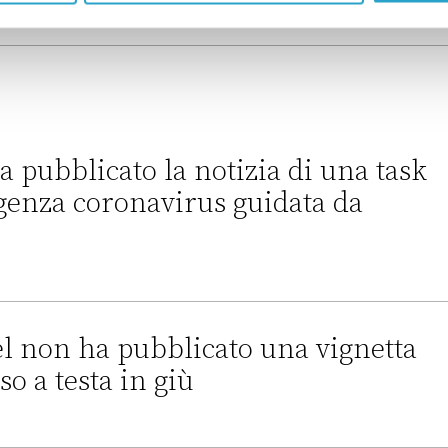
a pubblicato la notizia di una task
genza coronavirus guidata da
 la notizia di una task force per l’emergenza coronavirus gui
el non ha pubblicato una vignetta
o a testa in giù