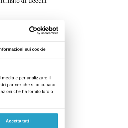
tinaio di uccelli
ecking
Snopes
: tra
ti 337 uccelli in un
Informazioni sui cookie
log cospirazionista
ia 5G effettuato a
no a quella dove sono
cioè
il 28 giugno 2018
.
l media e per analizzare il
nostri partner che si occupano
ausale tra quel test,
azioni che ha fornito loro o
Accetta tutti