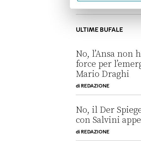
ULTIME BUFALE
No, l’Ansa non h
force per l’emer
Mario Draghi
di
REDAZIONE
No, l’Ansa non ha pubblicato
No, il Der Spieg
con Salvini appes
di
REDAZIONE