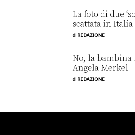
No, il Der Spiegel non ha pub
La foto di due ‘s
scattata in Itali
di
REDAZIONE
La foto di due ‘sospetti’ in u
No, la bambina i
Angela Merkel
di
REDAZIONE
No, la bambina in questa fo