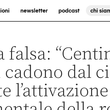
ioni
newsletter
podcast
chi sia
a falsa: “Centi
i cadono dal ci
e l’attivazione
entale della r