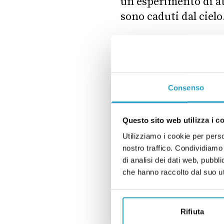
un esperimento di att
sono caduti dal cielo
Questa notizia è per
venerdì 19 ottobre e
Consenso
parco a L’Aia nei Pae
aveva collegato
quell
L’Aia. Uno di questi 
Questo sito web utilizza i c
stati trovati gli ucc
Utilizziamo i cookie per perso
nostro traffico. Condividiamo 
Non sono stati trova
di analisi dei dati web, pubbl
svoltosi a giugno, e 
che hanno raccolto dal suo uti
Rifiuta