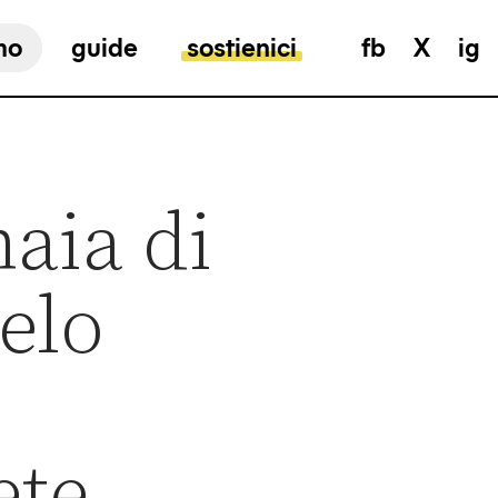
mo
guide
sostienici
fb
X
ig
naia di
elo
ete