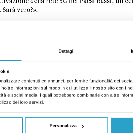
ivazione della rete 5G nei Paesi Bassi, un cen
. Sarà vero?».
ò falsa, come
ha ricostruito
il sito di fact-ch
 sabato 3 novembre 2018 sono stati trovati mor
Dettagli
si Bassi. Il 5 novembre dello stesso anno un b
e morti a una sperimentazione della tecnolog
test si è effettivamente svolto in un’area vici
ookie
elli morti, ma è successo cinque mesi prima, 
nalizzare contenuti ed annunci, per fornire funzionalità dei socia
inoltre informazioni sul modo in cui utilizza il nostro sito con i 
ti quindi elementi che stabiliscono un nesso c
icità e social media, i quali potrebbero combinarle con altre inform
le morti di uccelli di ottobre/novembre.
lizzo dei loro servizi.
Personalizza