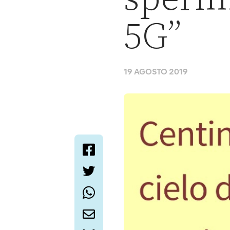
5G”
19 AGOSTO 2019
facebook
twitter
whatsapp
email