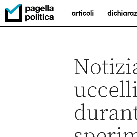
articoli
dichiaraz
Pagella Politica Logo
Notizi
uccell
durant
sperim