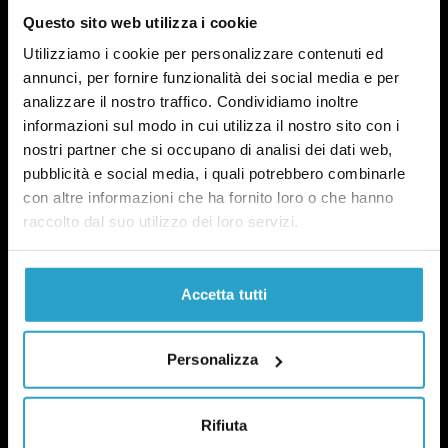
Questo sito web utilizza i cookie
Utilizziamo i cookie per personalizzare contenuti ed
annunci, per fornire funzionalità dei social media e per
analizzare il nostro traffico. Condividiamo inoltre
Fact-checking e informazione
informazioni sul modo in cui utilizza il nostro sito con i
politica dal 2012.
nostri partner che si occupano di analisi dei dati web,
pubblicità e social media, i quali potrebbero combinarle
con altre informazioni che ha fornito loro o che hanno
raccolto dal suo utilizzo dei loro servizi.
Accetta tutti
chi siamo
manifesto
Personalizza
redazione
progetti
lavora con noi
Rifiuta
contattaci