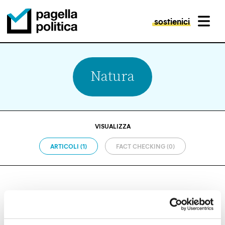
sostienici
MENU
Pagella Politica Logo
Natura
VISUALIZZA
ARTICOLI (1)
FACT CHECKING (0)
CAMBIAMENTO CLIMATICO
Quanto si stanno sciogliendo i