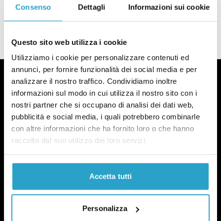
ghiacciai?
Consenso
Dettagli
Informazioni sui cookie
di
REDAZIONE
Quanto si stanno sciogliendo i ghiacciai?
Questo sito web utilizza i cookie
Utilizziamo i cookie per personalizzare contenuti ed
annunci, per fornire funzionalità dei social media e per
analizzare il nostro traffico. Condividiamo inoltre
informazioni sul modo in cui utilizza il nostro sito con i
nostri partner che si occupano di analisi dei dati web,
Fact-checking e informazione
pubblicità e social media, i quali potrebbero combinarle
con altre informazioni che ha fornito loro o che hanno
politica dal 2012.
raccolto dal suo utilizzo dei loro servizi.
Accetta tutti
Personalizza
chi siamo