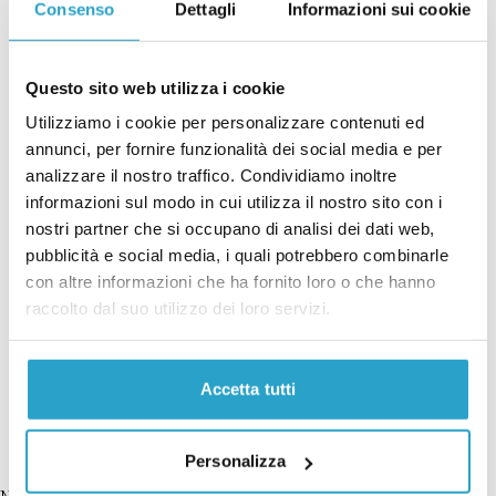
PARTITI
Consenso
Dettagli
Informazioni sui cookie
Breve storia di come il “campo largo”
si è diviso sull’Ucraina
Questo sito web utilizza i cookie
di
LEONARDO BECCHI
Utilizziamo i cookie per personalizzare contenuti ed
Breve storia di come il “campo largo” si è diviso sull’Ucraina
SONDAGGI
annunci, per fornire funzionalità dei social media e per
Ormai per tutti i sondaggi Vannacci
analizzare il nostro traffico. Condividiamo inoltre
ha superato la Lega
informazioni sul modo in cui utilizza il nostro sito con i
nostri partner che si occupano di analisi dei dati web,
di
REDAZIONE, SONDAGGI BIDIMEDIA
pubblicità e social media, i quali potrebbero combinarle
Ormai per tutti i sondaggi Vannacci ha superato la Lega
CARICA ALTRI ARTICOLI
con altre informazioni che ha fornito loro o che hanno
raccolto dal suo utilizzo dei loro servizi.
Accetta tutti
Personalizza