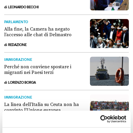
di
LEONARDO BECCHI
Come si è arrivati allo scontro tra Conte e la “Commissione Covid”
PARLAMENTO
Alla fine, la Camera ha negato
l’accesso alle chat di Delmastro
di
REDAZIONE
Alla fine, la Camera ha negato l’accesso alle chat di Delmastro
IMMIGRAZIONE
Perché non conviene spostare i
migranti nei Paesi terzi
di
LORENZO BORGA
Perché non conviene spostare i migranti nei Paesi terzi
IMMIGRAZIONE
La linea dell’Italia su Ceuta non ha
convinto l’Unione europea
di
LEONARDO BECCHI
La linea dell’Italia su Ceuta non ha convinto l’Unione europea