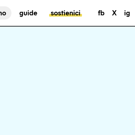
mo
guide
sostienici
fb
X
ig