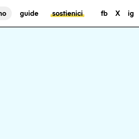
mo
guide
sostienici
fb
X
ig