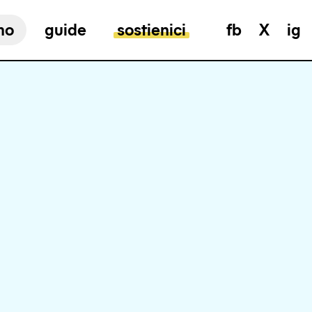
mo
guide
sostienici
fb
X
ig