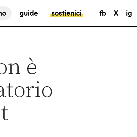
mo
guide
sostienici
fb
X
ig
on è
atorio
t