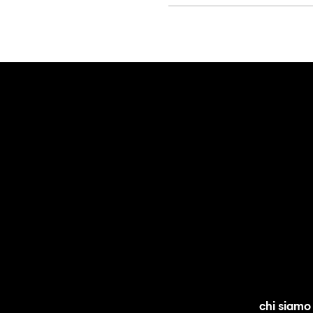
No, la bambina in questa fo
chi siamo