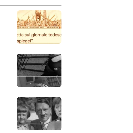
data da Mario Draghi
onavirus