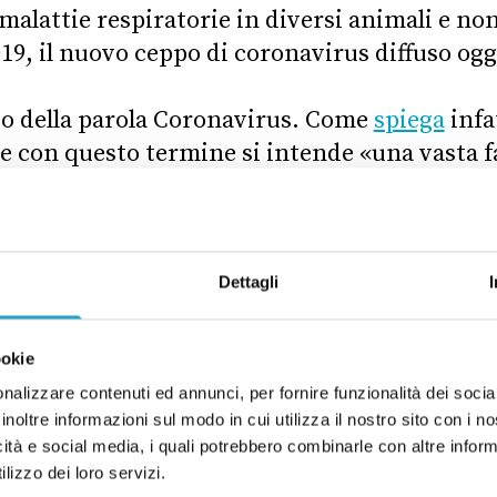
malattie respiratorie in diversi animali e non 
9, il nuovo ceppo di coronavirus diffuso oggi
uso della parola Coronavirus. Come
spiega
infat
te con questo termine si intende «una vasta f
 che vanno dal comune raffreddore a malattie
a mediorientale (MERS) e la sindrome respir
Dettagli
ght Institute
,
ricostruisce
l’
Associated Press
,
 della famiglia dei coronavirus: uno collegat
ookie
 infetta il pollame, e il delta-coronavirus suin
nalizzare contenuti ed annunci, per fornire funzionalità dei socia
right Institute
ha chiarito
che il suo brevetto
inoltre informazioni sul modo in cui utilizza il nostro sito con i 
icità e social media, i quali potrebbero combinarle con altre inform
o di una forma indebolita del coronavirus ch
lizzo dei loro servizi.
zzata come vaccino per prevenire le malattie 