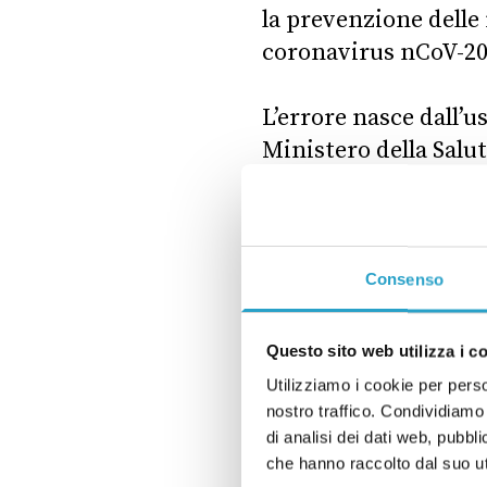
la prevenzione delle 
coronavirus nCoV-201
L’errore nasce dall’
Ministero della Salu
per causare malattie
sindrome respiratori
(SARS)».
Consenso
Il
brevetto del Pirbri
virus che fanno parte
Questo sito web utilizza i c
infettiva aviaria, che
Utilizziamo i cookie per perso
suini. Lo stesso Pirb
nostro traffico. Condividiamo 
di analisi dei dati web, pubbl
riguarda «lo svilupp
che hanno raccolto dal suo uti
potenzialmente utili