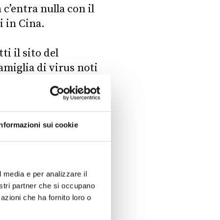
c’entra nulla con il
 in Cina.
ti il sito del
amiglia di virus noti
 più gravi come la
atoria acuta grave
Informazioni sui cookie
 è relativo a due
o alla bronchite
o, che infetta i
l media e per analizzare il
 (n. 10130701)
nostri partner che si occupano
azioni che ha fornito loro o
e potrebbe essere
respiratorie negli