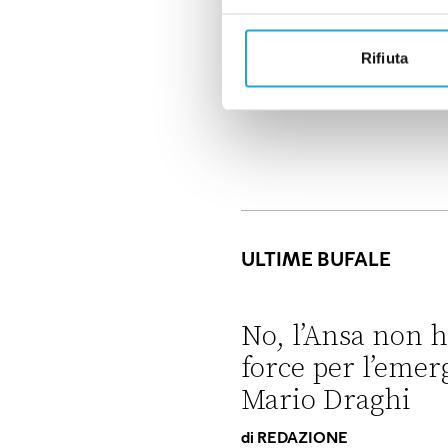
uccelli e in altri an
umani.
Rifiuta
ULTIME BUFALE
No, l’Ansa non h
force per l’emer
Mario Draghi
di
REDAZIONE