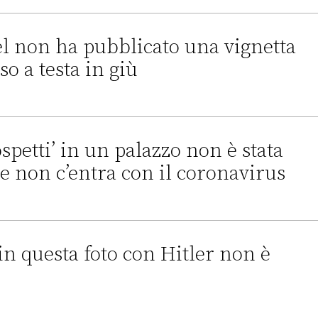
 la notizia di una task force per l’emergenza coronavirus gui
el non ha pubblicato una vignetta
o a testa in giù
blicato una vignetta con Salvini appeso a testa in giù
ospetti’ in un palazzo non è stata
a e non c’entra con il coronavirus
n palazzo non è stata scattata in Italia e non c’entra con il cor
n questa foto con Hitler non è