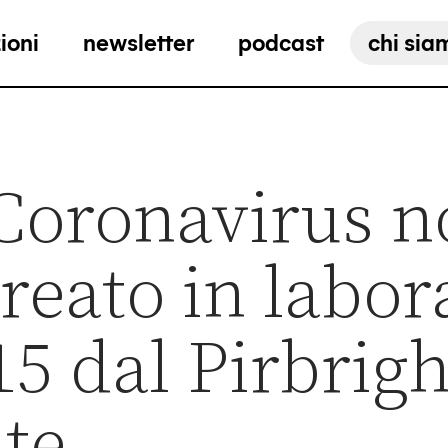
ioni
newsletter
podcast
chi sia
 Coronavirus n
creato in labor
15 dal Pirbrigh
ute