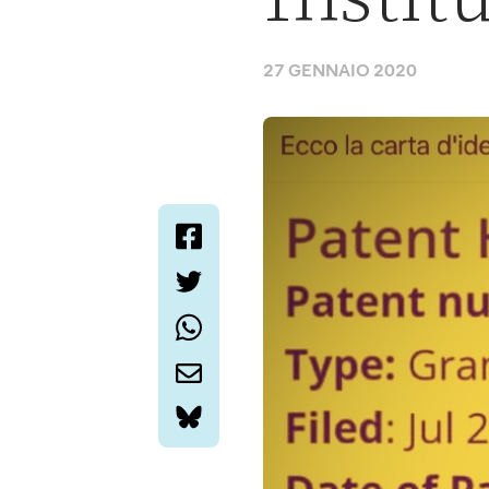
27 GENNAIO 2020
facebook
twitter
whatsapp
email
bluesky