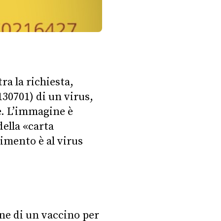
a la richiesta,
130701) di un virus,
e. L’immagine è
ella «carta
rimento è al virus
one di un vaccino per