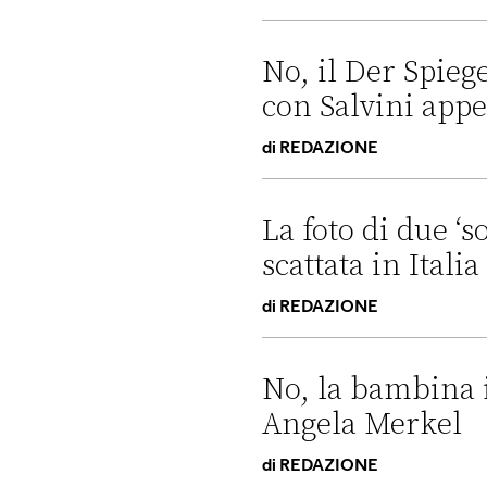
No, l’Ansa non ha pubblicato
No, il Der Spieg
con Salvini appes
di
REDAZIONE
No, il Der Spiegel non ha pub
La foto di due ‘s
scattata in Itali
di
REDAZIONE
La foto di due ‘sospetti’ in u
No, la bambina i
Angela Merkel
di
REDAZIONE