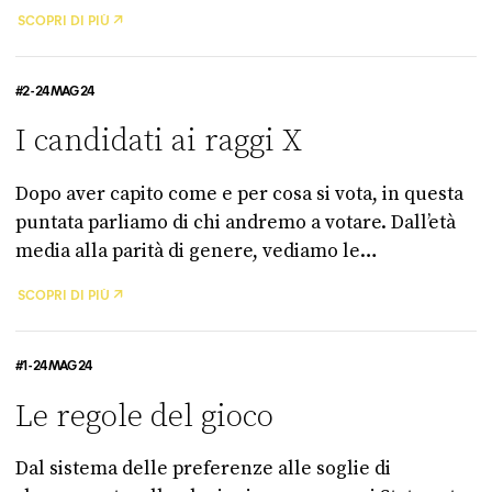
europee molto importanti e con compiti però
SCOPRI DI PIÙ
diversi tra loro. Facciamo chiarezza una volta per
tutte.
#2 - 24 MAG 24
I candidati ai raggi X
Dopo aver capito come e per cosa si vota, in questa
puntata parliamo di chi andremo a votare. Dall’età
media alla parità di genere, vediamo le
caratteristiche principali degli oltre 740 aspiranti al
SCOPRI DI PIÙ
Parlamento europeo.
#1 - 24 MAG 24
Le regole del gioco
Dal sistema delle preferenze alle soglie di