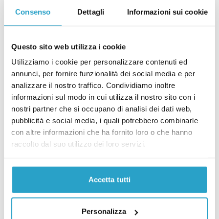
sta facendo l’Unione europea per tutelare il
Consenso
Dettagli
Informazioni sui cookie
comparto agricolo e combattere i cambiamenti
climatici, due temi che ultimamente sono entrati in
SCOPRI DI PIÙ
contrasto tra loro.
Questo sito web utilizza i cookie
Utilizziamo i cookie per personalizzare contenuti ed
#7 - 24 MAG 24
annunci, per fornire funzionalità dei social media e per
analizzare il nostro traffico. Condividiamo inoltre
Un esercito e un debito comune
informazioni sul modo in cui utilizza il nostro sito con i
nostri partner che si occupano di analisi dei dati web,
In questa puntata parliamo di un’altra vicenda che
pubblicità e social media, i quali potrebbero combinarle
ha a che fare con i confini dell’Ue: l’aumento della
con altre informazioni che ha fornito loro o che hanno
spesa nel settore della difesa e la possibilità di
raccolto dal suo utilizzo dei loro servizi.
creare un esercito comune europeo. E a proposito
SCOPRI DI PIÙ
di cose da mettere in comune, vari partiti
propongono di creare più debito comune europeo
Accetta tutti
per finanziare la transizione ecologica e
#6 - 24 MAG 24
combattere la crisi demografica. Ma anche qui è più
L’allargamento dell’Ue
Personalizza
facile a dirsi che a farsi.