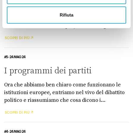
Dopo la riforma dei trattati, in questa puntata
Rifiuta
parliamo di un altro argomento di cui si discute da
anni nella comunità europea, ossia l’allargamento
dell’Unione europea ad altri Paesi.
SCOPRI DI PIÙ
#5 - 24 MAG 24
I programmi dei partiti
Ora che abbiamo ben chiaro come funzionano le
istituzioni europee, entriamo nel vivo del dibattito
politico e riassumiamo che cosa dicono i
programmi elettorali dei partiti italiani: qual è la
SCOPRI DI PIÙ
loro idea di Europa? Quali sono le battaglie che
vogliono portare a Bruxelles?
#4 - 24 MAG 24