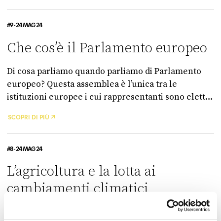
dell’Europa del futuro.
#9 - 24 MAG 24
Che cos’è il Parlamento europeo
Di cosa parliamo quando parliamo di Parlamento
europeo? Questa assemblea è l’unica tra le
istituzioni europee i cui rappresentanti sono eletti
dai cittadini, ma il Parlamento europeo funziona in
SCOPRI DI PIÙ
modo un po’ diverso da un parlamento nazionale, e
ha caratteristiche e limiti particolari.
#8 - 24 MAG 24
L’agricoltura e la lotta ai
cambiamenti climatici
Nell’ultima puntata di Brussèl vi raccontiamo cosa