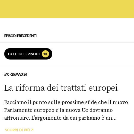
dell’Europa del futuro.
EPISODI PRECEDENTI
TUTTI GLI EPISODI
10
#10 - 25 MAG 24
La riforma dei trattati europei
Facciamo il punto sulle prossime sfide che il nuovo
Parlamento europeo e la nuova Ue dovranno
affrontare. L’argomento da cui partiamo è un
pochino tecnico, ma è forse il più importante di
SCOPRI DI PIÙ
tutti, dato che da solo può determinare l’andamento