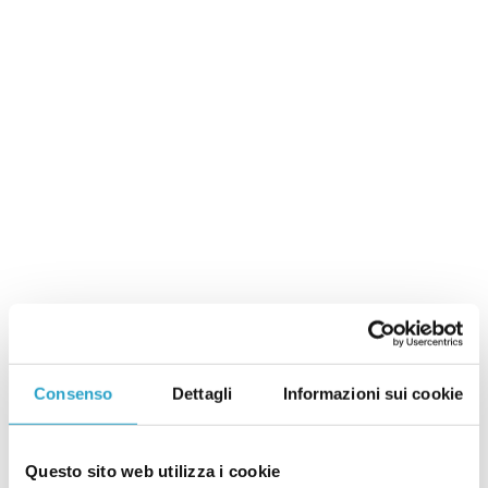
Consenso
Dettagli
Informazioni sui cookie
Agosto è quasi finito e se per un po’ avete lasciato
da parte la politica, sappiate che sono state proprio
Questo sito web utilizza i cookie