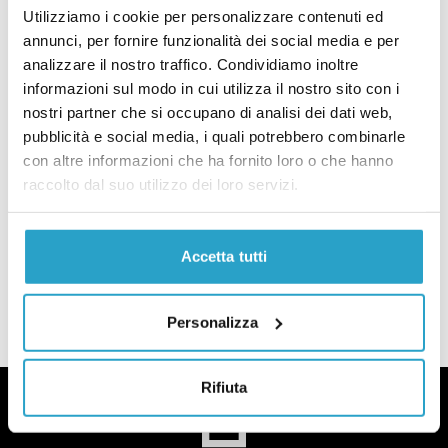
le vostre vacanze il tema dello scontro politico di
Utilizziamo i cookie per personalizzare contenuti ed
questi giorni.
annunci, per fornire funzionalità dei social media e per
analizzare il nostro traffico. Condividiamo inoltre
informazioni sul modo in cui utilizza il nostro sito con i
Secondo le opposizioni il turismo italiano è in crisi,
nostri partner che si occupano di analisi dei dati web,
mentre per il governo non è così. Anzi, spesso
pubblicità e social media, i quali potrebbero combinarle
alcuni politici di centrodestra
ripetono
che è uno
con altre informazioni che ha fornito loro o che hanno
raccolto dal suo utilizzo dei loro servizi.
dei settori trainanti dell’economia italiana. Ma
come
stanno
davvero le cose?
Accetta tutti
Personalizza
Rifiuta