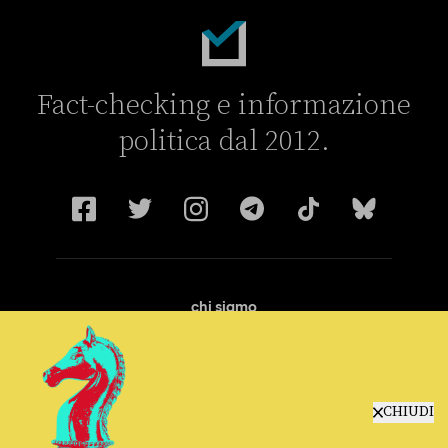
Fact-checking e informazione
politica dal 2012.
chi siamo
manifesto
redazione
progetti
lavora con noi
CHIUDI
contattaci