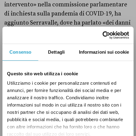
intervento» nella commissione parlamentare
di inchiesta sulla pandemia di COVID-19, ha
aggiunto Serravalle, dove ha parlato «dei danni
delle vaccinazioni e delle misure
eccessivamente stringenti durante il lockdown
che hanno provocato diversi danni sui
Consenso
Dettagli
Informazioni sui cookie
ragazzi».
Questo sito web utilizza i cookie
Il passo indietro di Schillaci
Utilizziamo i cookie per personalizzare contenuti ed
annunci, per fornire funzionalità dei social media e per
Il 16 agosto, dieci giorni dopo la nascita del
analizzare il nostro traffico. Condividiamo inoltre
nuovo NITAG, Schillaci
ha revocato
la nomina
informazioni sul modo in cui utilizza il nostro sito con i
di tutti i suoi componenti. «La tutela della
nostri partner che si occupano di analisi dei dati web,
salute pubblica richiede la massima attenzione
pubblicità e social media, i quali potrebbero combinarle
con altre informazioni che ha fornito loro o che hanno
e un lavoro serio, rigoroso e lontano dal
raccolto dal suo utilizzo dei loro servizi.