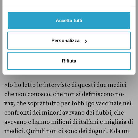
clamore. Con questo spirito abbiamo sempre
lavorato e continueremo ad agire nell’esclusivo
interesse dei cittadini», ha dichiarato in una
Accetta tutti
nota.
Personalizza
La decisione, però, non è piaciuta a tutti:
alcuni esponenti della maggioranza l’hanno
Rifiuta
criticata.
«Io ho letto le interviste di questi due medici
che non conosco, che non si definiscono no-
vax, che soprattutto per l’obbligo vaccinale nei
confronti dei minori avevano dei dubbi, che
avevano e hanno milioni di italiani e migliaia di
medici. Quindi non ci sono dei dogmi. E da un